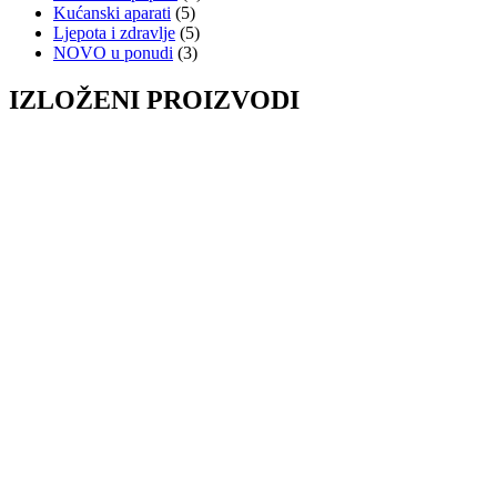
Kućanski aparati
(5)
Ljepota i zdravlje
(5)
NOVO u ponudi
(3)
IZLOŽENI PROIZVODI