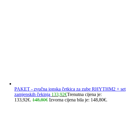
PAKET - zvučna ionska četkica za zube RHYTHM2 + set
zamjenskih čekinja
133,92
€
Trenutna cijena je:
133,92€.
148,80
€
Izvorna cijena bila je: 148,80€.