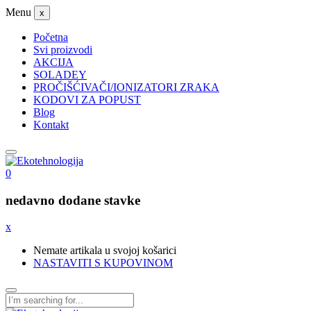
Menu
x
Početna
Svi proizvodi
AKCIJA
SOLADEY
PROČIŠĆIVAČI/IONIZATORI ZRAKA
KODOVI ZA POPUST
Blog
Kontakt
0
nedavno dodane stavke
x
Nemate artikala u svojoj košarici
NASTAVITI S KUPOVINOM