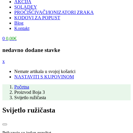
AKCIJA
SOLADEY
PROČIŠĆIVAČI/IONIZATORI ZRAKA
KODOVI ZA POPUST
Blog
Kontakt
0
0,00
€
nedavno dodane stavke
x
Nemate artikala u svojoj košarici
NASTAVITI S KUPOVINOM
Početna
Proizvod Boja 3
Svijetlo ružičasta
Svijetlo ružičasta
Prikazuje se jedan rezultat