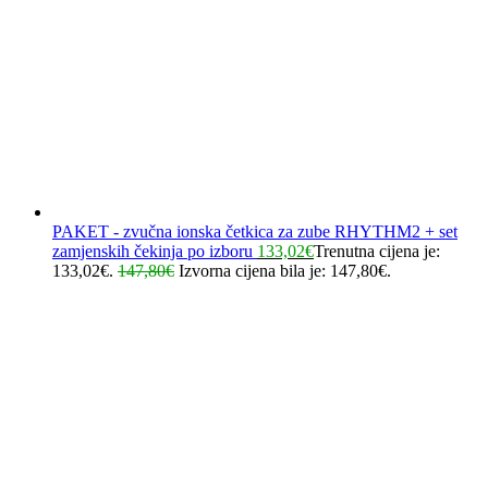
PAKET - zvučna ionska četkica za zube RHYTHM2 + set
zamjenskih čekinja po izboru
133,02
€
Trenutna cijena je:
133,02€.
147,80
€
Izvorna cijena bila je: 147,80€.