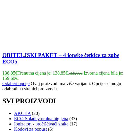
OBITELJSKI PAKET – 4 ionske četkice za zube
ECO5
138,85
€
Trenutna cijena je: 138,85€.
Izvorna cijena bila je:
159,60
€
159,60€.
Odaberi opcije
Ovaj proizvod ima više varijanti. Opcije se mogu
odabrati na stranici proizvoda
SVI PROIZVODI
AKCIJA
(20)
ECO Soladey oralna higijena
(33)
Ionizatori - pročišćivači zraka
(17)
Kodovi za popust
(6)