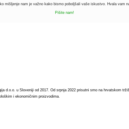
o mišljenje nam je važno kako bismo poboljšali vaše iskustvo. Hvala vam n
Pišite nam!
ogija d.o.o. u Sloveniji od 2017. Od srpnja 2022 prisutni smo na hrvatskom trž
 ekološkim i ekonomičnim proizvodima.