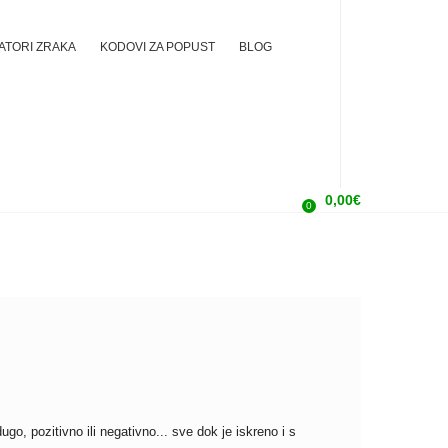
ZATORI ZRAKA
KODOVI ZA POPUST
BLOG
0,00
€
0
go, pozitivno ili negativno... sve dok je iskreno i s