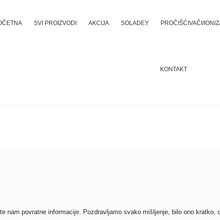
OČETNA
SVI PROIZVODI
AKCIJA
SOLADEY
PROČIŠĆIVAČI/IONI
KONTAKT
te nam povratne informacije. Pozdravljamo svako mišljenje, bilo ono kratko, du