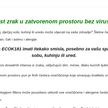
st zrak u zatvorenom prostoru bez virus
, dječjoj sobi, kuhinji ili uredu može utjecati na vaše zdravlje? Štetne č
n, čak i astmu i alergije.
aka ECOK181 imati itekako smisla, posebno za vašu s
sobu, kuhinju ili ured.
adnih iritansa iz zraka, uključujući dim, mirise, dlaku kućnih ljubi
renom prostoru pun je finih čestica onečišćenja koje smanjuju kvalitetu z
om filtera može pouzdano ukloniti sve onečišćene i alergene čestice i
u.