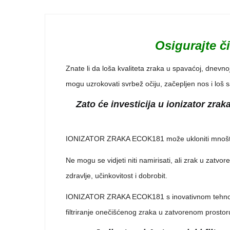
Osigurajte či
Znate li da loša kvaliteta zraka u spavaćoj, dnevnoj
mogu uzrokovati svrbež očiju, začepljen nos i loš sa
Zato će investicija u ionizator zr
IONIZATOR ZRAKA ECOK181 može ukloniti mnoštvo dos
Ne mogu se vidjeti niti namirisati, ali zrak u zatvo
zdravlje, učinkovitost i dobrobit.
IONIZATOR ZRAKA ECOK181 s inovativnom tehnologij
filtriranje onečišćenog zraka u zatvorenom prostor