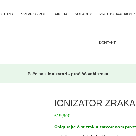
OČETNA
SVI PROIZVODI
AKCIJA
SOLADEY
PROČIŠĆIVAČI/IONI
KONTAKT
Početna
Ionizatori - pročišćivači zraka
IONIZATOR ZRAKA
619,90
€
Osigurajte čist zrak u zatvorenom prosto