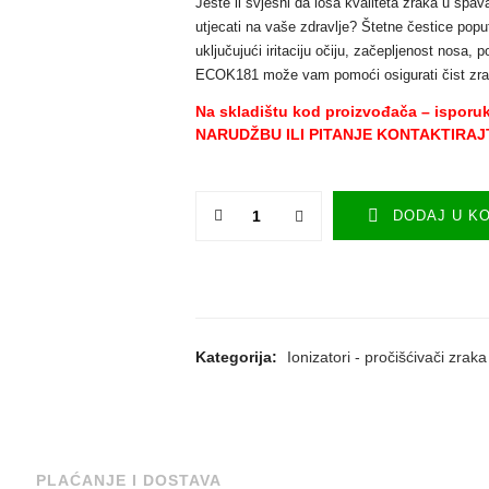
Jeste li svjesni da loša kvaliteta zraka u spava
utjecati na vaše zdravlje? Štetne čestice poput
uključujući iritaciju očiju, začepljenost nosa, 
ECOK181 može vam pomoći osigurati čist zra
Na skladištu kod proizvođača – isporu
NARUDŽBU ILI PITANJE KONTAKTIRAJTE 
DODAJ U K
Kategorija:
Ionizatori - pročišćivači zraka
PLAĆANJE I DOSTAVA