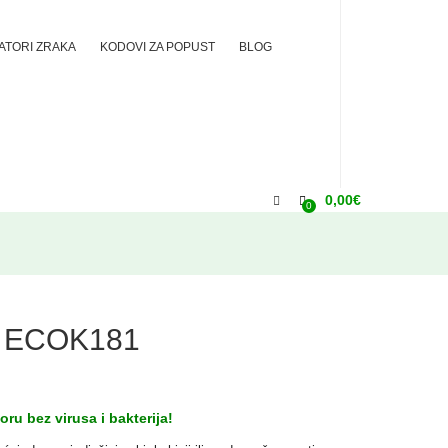
ZATORI ZRAKA
KODOVI ZA POPUST
BLOG
0,00
€
0
 ECOK181
ru bez virusa i bakterija!