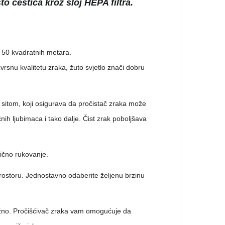
o čestica kroz sloj HEPA filtra.
do 50 kvadratnih metara.
vrsnu kvalitetu zraka, žuto svjetlo znači dobru
m sitom, koji osigurava da pročistač zraka može
nih ljubimaca i tako dalje. Čist zrak poboljšava
tično rukovanje.
rostoru. Jednostavno odaberite željenu brzinu
nažno. Pročišćivač zraka vam omogućuje da