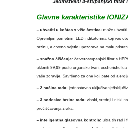
Jedinstveni 4-stupanjski filtar
Glavne karakteristike IO
– uhvatiti u koštac s više čestica:
može uhvatiti 
Opremljen pametnim LED indikatorima koji vas obavje
razinu, a crveno svjetlo upozorava na malu prisutn
– snažno čišćenje:
četverostupanjski filtar s HEP
ukloniti 99,99 posto organske tvari, escherichelloa 
vaše zdravlje. Savršeno za one koji pate od alergij
– 2 načina rada:
jednostavno uključivanje/isključi
– 3 podesive brzine rada:
visoki, srednji i niski
pročišćavanja zraka.
– inteligentna glasovna kontrola:
ultra tih rad 