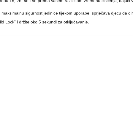
među 1h, 2h, 4h i 8h prema vašem različitom vremenu čišćenja, dajući 
maksimalnu sigurnost jedinice tijekom uporabe, sprječava djecu da dir
ld Lock” i držite oko 5 sekundi za otključavanje.