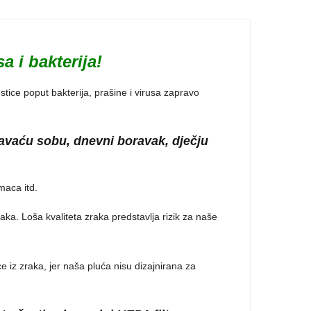
a i bakterija!
estice poput bakterija, prašine i virusa zapravo
pavaću sobu, dnevni boravak, dječju
maca itd.
raka. Loša kvaliteta zraka predstavlja rizik za naše
z zraka, jer naša pluća nisu dizajnirana za