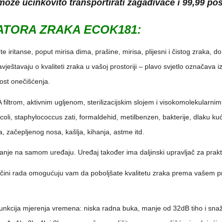
 može učinkovito transportirati zagađivače i 99,99 post
NIZATORA ZRAKA ECOK181:
te iritanse, poput mirisa dima, prašine, mirisa, plijesni i čistog zraka, 
štavaju o kvaliteti zraka u vašoj prostoriji – plavo svjetlo označava iz
ost onečišćenja.
A filtrom, aktivnim ugljenom, sterilizacijskim slojem i visokomolekularni
coli, staphylococcus zati, formaldehid, metilbenzen, bakterije, dlaku kuć
a, začepljenog nosa, kašlja, kihanja, astme itd.
vanje na samom uređaju. Uređaj također ima daljinski upravljač za prak
 načini rada omogućuju vam da poboljšate kvalitetu zraka prema vašem p
i funkcija mjerenja vremena: niska radna buka, manje od 32dB tiho i s