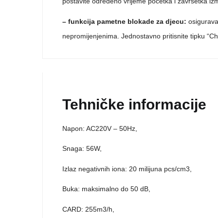
postavite određeno vrijeme početka i završetka iz
– funkcija pametne blokade za djecu:
osigurava 
nepromijenjenima. Jednostavno pritisnite tipku “Chi
Tehničke informacije
Napon: AC220V – 50Hz,
Snaga: 56W,
Izlaz negativnih iona: 20 milijuna pcs/cm3,
Buka: maksimalno do 50 dB,
CARD: 255m3/h,