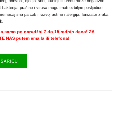
ćoj, dnevnoj, dječjoj sobi, kuhinji ili uredu može negativno
 bakterija, prašine i virusa mogu imati ozbiljne posljedice,
poremećaj sna pa čak i razvoj astme i alergija. Ionizator zraka
k.
ka samo po narudžbi 7 do 15 radnih dana!
ZA
NAS putem emaila ili telefona!
OŠARICU