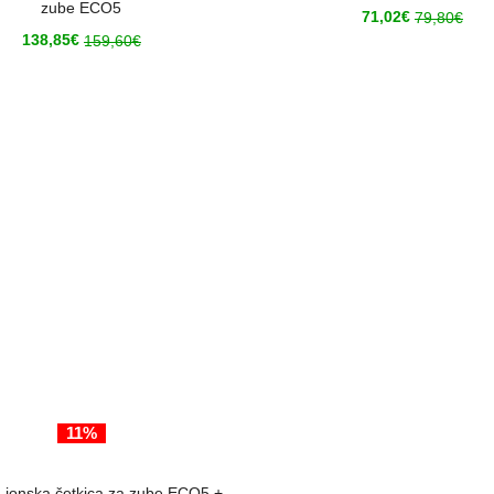
zube ECO5
71,02
€
79,80
€
138,85
€
159,60
€
11%
ODABERI OPCIJE
 ionska četkica za zube ECO5 +