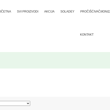
OČETNA
SVI PROIZVODI
AKCIJA
SOLADEY
PROČIŠĆIVAČI/IONI
KONTAKT