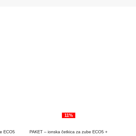
11%
ODABERI OPCIJE
ube ECO5
PAKET – ionska četkica za zube ECO5 +