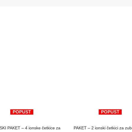
POPUST
POPUST
ODABERI OPCIJE
ODABERI OPCIJE
KI PAKET – 4 ionske četkice za
PAKET – 2 ionski četkici za z