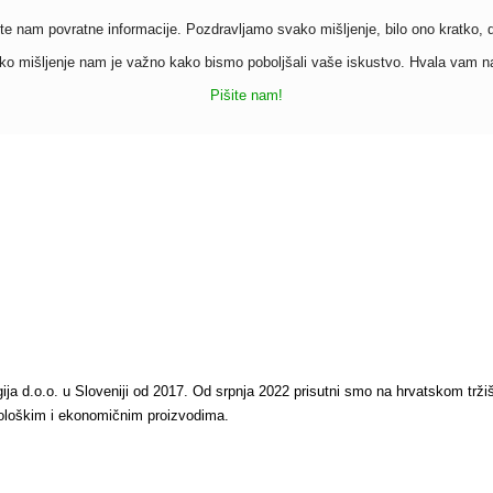
te nam povratne informacije. Pozdravljamo svako mišljenje, bilo ono kratko, du
o mišljenje nam je važno kako bismo poboljšali vaše iskustvo. Hvala vam n
Pišite nam!
ogija d.o.o. u Sloveniji od 2017. Od srpnja 2022 prisutni smo na hrvatskom trž
 ekološkim i ekonomičnim proizvodima.