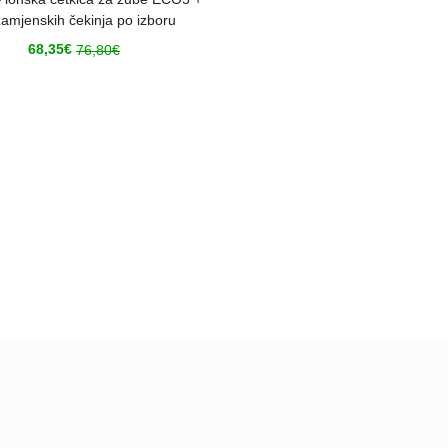
zamjenskih čekinja po izboru
68,35
€
76,80
€