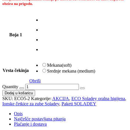
obzira na prigodu.
Boja 1
Mekana(soft)
Vrsta čekinja
Srednje mekana (medium)
Obriši
Quantity
Dodaj u košaricu
SKU:
ECO5-2
Kategorije:
AKCIJA
,
ECO Soladey oralna higijena
,
Ionske četkice za zube Soladey
,
Paketi SOLADEY
Opis
Najčešće postavljana pitanja
Plaćanje i dostava