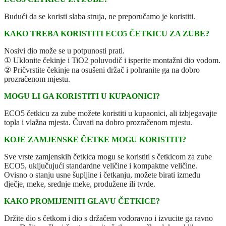
Budući da se koristi slaba struja, ne preporučamo je koristiti.
KAKO TREBA KORISTITI ECO5 ČETKICU ZA ZUBE?
Nosivi dio može se u potpunosti prati.
① Uklonite čekinje i TiO2 poluvodič i isperite montažni dio vodom.
② Pričvrstite čekinje na osušeni držač i pohranite ga na dobro
prozračenom mjestu.
MOGU LI GA KORISTITI U KUPAONICI?
ECO5 četkicu za zube možete koristiti u kupaonici, ali izbjegavajte
topla i vlažna mjesta. Čuvati na dobro prozračenom mjestu.
KOJE ZAMJENSKE ČETKE MOGU KORISTITI?
Sve vrste zamjenskih četkica mogu se koristiti s četkicom za zube
ECO5, uključujući standardne veličine i kompaktne veličine.
Ovisno o stanju usne šupljine i četkanju, možete birati između
dječje, meke, srednje meke, produžene ili tvrde.
KAKO PROMIJENITI GLAVU ČETKICE?
Držite dio s četkom i dio s držačem vodoravno i izvucite ga ravno