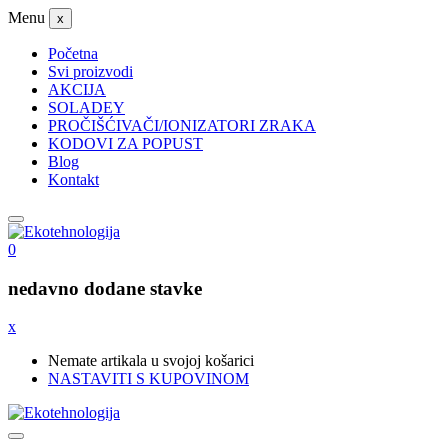
Menu
x
Početna
Svi proizvodi
AKCIJA
SOLADEY
PROČIŠĆIVAČI/IONIZATORI ZRAKA
KODOVI ZA POPUST
Blog
Kontakt
0
nedavno dodane stavke
x
Nemate artikala u svojoj košarici
NASTAVITI S KUPOVINOM