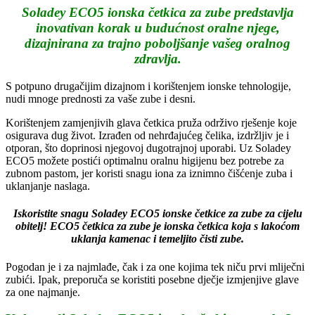
Soladey ECO5 ionska četkica za zube predstavlja
inovativan korak u budućnost oralne njege,
dizajnirana za trajno poboljšanje vašeg oralnog
zdravlja.
S potpuno drugačijim dizajnom i korištenjem ionske tehnologije,
nudi mnoge prednosti za vaše zube i desni.
Korištenjem zamjenjivih glava četkica pruža održivo rješenje koje
osigurava dug život. Izrađen od nehrđajućeg čelika, izdržljiv je i
otporan, što doprinosi njegovoj dugotrajnoj uporabi. Uz Soladey
ECO5 možete postići optimalnu oralnu higijenu bez potrebe za
zubnom pastom, jer koristi snagu iona za iznimno čišćenje zuba i
uklanjanje naslaga.
Iskoristite snagu Soladey ECO5 ionske četkice za zube za cijelu
obitelj! ECO5 četkica za zube je ionska četkica koja s lakoćom
uklanja kamenac i temeljito čisti zube.
Pogodan je i za najmlađe, čak i za one kojima tek niču prvi mliječni
zubići. Ipak, preporuča se koristiti posebne dječje izmjenjive glave
za one najmanje.