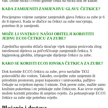
van. Držite ručku i čvrsto gurnite četku na ručku dok ne klikne.
KADA ZAMIJENITI ZAMJENJIVU GLAVU ČETKICE?
Procijenjeno vrijeme zamjene zamjenskih glava četkica za zube je 6
do 8 mjeseci. Kada se dlačice na četkici za zube rascvjetaju,
potrebno ih je zamijeniti.
MOŽE LI SVATKO U NAŠOJ OBITELJI KORISTITI
JEDNU ECO3 ČETKICU ZA ZUBE?
Zajednička uporaba držača skraćuje vijek trajanja proizvoda zbog
istrošenosti dijelova za pričvršćivanje zamjenskih četkica. S
higijenskog gledišta, izbjegavajte dijeljenje četkice za zube.
KAKO SE KORISTI ECO5 IONSKA ČETKICA ZA ZUBE?
Dok koristite ECO5 četkicu za zube, prvo navlažite TiO2
poluvodički dio vodom. Također, osvijetlite zube umjetnim ili
prirodnim prostorom, poput kupaonice i umivaonika, pažljivo
četkajte na svijetlom mjestu 3 minute. Dok perete zube, mažite samo
kružnim pokretima i ne pritiskajte zube četkicom. Kao izvor svjetla
možete koristiti prirodno ili umjetno svjetlo. Za pohranjivanje ECO5
četkice za zube nije potrebno svjetlo.
Plaćanje i dostava