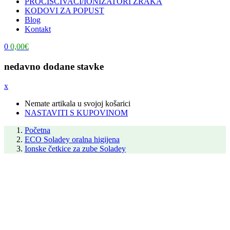
PROČIŠĆIVAČI/IONIZATORI ZRAKA
KODOVI ZA POPUST
Blog
Kontakt
0
0,00
€
nedavno dodane stavke
x
Nemate artikala u svojoj košarici
NASTAVITI S KUPOVINOM
Početna
ECO Soladey oralna higijena
Ionske četkice za zube Soladey