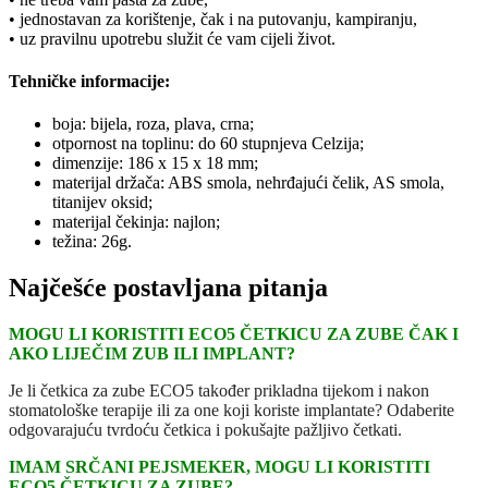
• jednostavan za korištenje, čak i na putovanju, kampiranju,
• uz pravilnu upotrebu služit će vam cijeli život.
Tehničke informacije:
boja: bijela, roza, plava, crna;
otpornost na toplinu: do 60 stupnjeva Celzija;
dimenzije: 186 x 15 x 18 mm;
materijal držača: ABS smola, nehrđajući čelik, AS smola,
titanijev oksid;
materijal čekinja: najlon;
težina: 26g.
Najčešće postavljana pitanja
MOGU LI KORISTITI ECO5 ČETKICU ZA ZUBE ČAK I
AKO LIJEČIM ZUB ILI IMPLANT?
Je li četkica za zube ECO5 također prikladna tijekom i nakon
stomatološke terapije ili za one koji koriste implantate? Odaberite
odgovarajuću tvrdoću četkica i pokušajte pažljivo četkati.
IMAM SRČANI PEJSMEKER, MOGU LI KORISTITI
ECO5 ČETKICU ZA ZUBE?