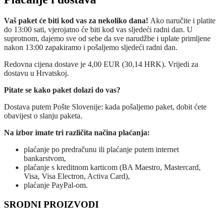
Vaš paket će biti kod vas za nekoliko dana!
Ako naručite i platite
do 13:00 sati, vjerojatno će biti kod vas sljedeći radni dan. U
suprotnom, dajemo sve od sebe da sve narudžbe i uplate primljene
nakon 13:00 zapakiramo i pošaljemo sljedeći radni dan.
Redovna cijena dostave je 4,00 EUR (30,14 HRK). Vrijedi za
dostavu u Hrvatskoj.
Pitate se kako paket dolazi do vas?
Dostava putem Pošte Slovenije: kada pošaljemo paket, dobit ćete
obavijest o slanju paketa.
Na izbor imate tri različita načina plaćanja:
plaćanje po predračunu ili plaćanje putem internet
bankarstvom,
plaćanje s kreditnom karticom (BA Maestro, Mastercard,
Visa, Visa Electron, Activa Card),
plaćanje PayPal-om.
SRODNI PROIZVODI