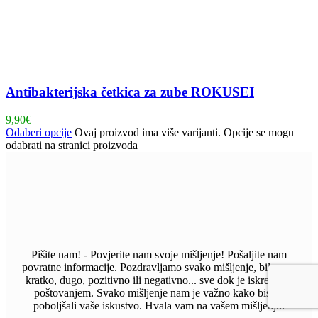
Antibakterijska četkica za zube ROKUSEI
9,90
€
Odaberi opcije
Ovaj proizvod ima više varijanti. Opcije se mogu
odabrati na stranici proizvoda
Pišite nam! - Povjerite nam svoje mišljenje! Pošaljite nam
povratne informacije. Pozdravljamo svako mišljenje, bilo ono
kratko, dugo, pozitivno ili negativno... sve dok je iskreno i s
poštovanjem. Svako mišljenje nam je važno kako bismo
poboljšali vaše iskustvo. Hvala vam na vašem mišljenju.