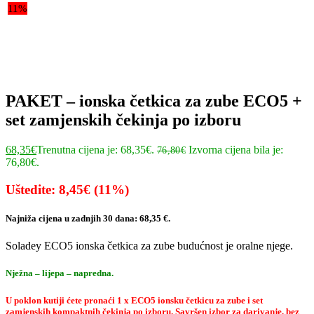
11%
PAKET – ionska četkica za zube ECO5 +
set zamjenskih čekinja po izboru
68,35
€
Trenutna cijena je: 68,35€.
Izvorna cijena bila je:
76,80
€
76,80€.
Uštedite: 8,45€ (11%)
Najniža cijena u zadnjih 30 dana: 68,35 €.
Soladey ECO5 ionska četkica za zube budućnost je oralne njege.
Nježna – lijepa – napredna.
U poklon kutiji ćete pronaći 1 x ECO5 ionsku četkicu za zube i set
zamjenskih kompaktnih čekinja po izboru. Savršen izbor za darivanje, bez