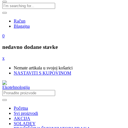
Račun
Blagajna
0
nedavno dodane stavke
x
Nemate artikala u svojoj košarici
NASTAVITI S KUPOVINOM
Početna
Svi proizvodi
AKCIJA
SOLADEY