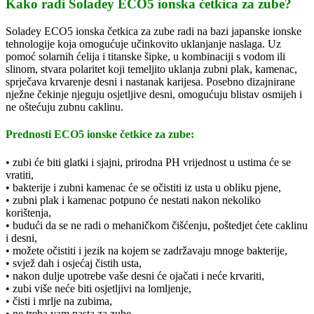
Kako radi Soladey ECO5 ionska četkica za zube?
Soladey ECO5 ionska četkica za zube radi na bazi japanske ionske
tehnologije koja omogućuje učinkovito uklanjanje naslaga. Uz
pomoć solarnih ćelija i titanske šipke, u kombinaciji s vodom ili
slinom, stvara polaritet koji temeljito uklanja zubni plak, kamenac,
sprječava krvarenje desni i nastanak karijesa. Posebno dizajnirane
nježne čekinje njeguju osjetljive desni, omogućuju blistav osmijeh i
ne oštećuju zubnu caklinu.
Prednosti ECO5 ionske četkice za zube:
• zubi će biti glatki i sjajni, prirodna PH vrijednost u ustima će se
vratiti,
• bakterije i zubni kamenac će se očistiti iz usta u obliku pjene,
• zubni plak i kamenac potpuno će nestati nakon nekoliko
korištenja,
• budući da se ne radi o mehaničkom čišćenju, poštedjet ćete caklinu
i desni,
• možete očistiti i jezik na kojem se zadržavaju mnoge bakterije,
• svjež dah i osjećaj čistih usta,
• nakon dulje upotrebe vaše desni će ojačati i neće krvariti,
• zubi više neće biti osjetljivi na lomljenje,
• čisti i mrlje na zubima,
• ne treba vam pasta za zube,