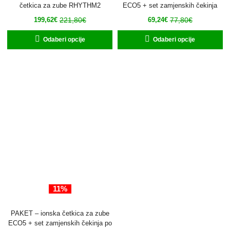
četkica za zube RHYTHM2
ECO5 + set zamjenskih čekinja
221,80
€
77,80
€
199,62
€
69,24
€
Odaberi opcije
Odaberi opcije
11%
PAKET – ionska četkica za zube
ECO5 + set zamjenskih čekinja po