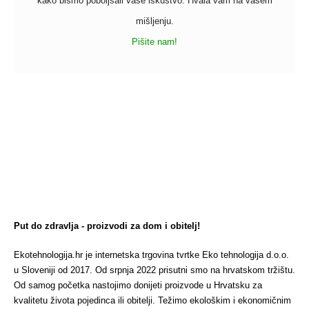
kako bismo poboljšali vaše iskustvo. Hvala vam na vašem
mišljenju.
Pišite nam!
Put do zdravlja - proizvodi za dom i obitelj!
Ekotehnologija.hr je internetska trgovina tvrtke Eko tehnologija d.o.o.
u Sloveniji od 2017. Od srpnja 2022 prisutni smo na hrvatskom tržištu.
Od samog početka nastojimo donijeti proizvode u Hrvatsku za
kvalitetu života pojedinca ili obitelji. Težimo ekološkim i ekonomičnim