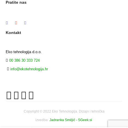
Pratite nas
Kontakt
Eko tehnologija d.o.o.
00 386 30 333 724
info@ekotehnologija.hr
Copyright © 2022 Eko Tehnologija. Dizajn i tehnička
izvedba
Jadranka Smiljić - SGeek.si