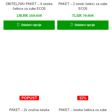
OBITELJSKI PAKET – 4 ionske
PAKET – 2 ionski četkici za zube
četkice za zube ECO5
ECO5
159,60
€
79,80
€
138,85
€
71,02
€
Odaberi opcije
Odaberi opcije
POPUST
11%
PAKET – 2x zvučna ionska
PAKET – ionska četkica za zube