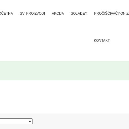
OČETNA
SVI PROIZVODI
AKCIJA
SOLADEY
PROČIŠĆIVAČI/IONI
KONTAKT