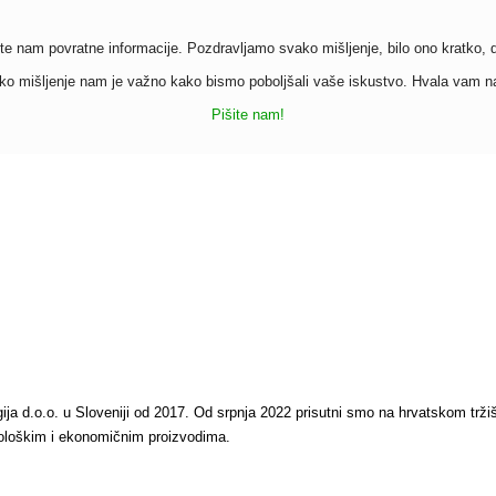
te nam povratne informacije. Pozdravljamo svako mišljenje, bilo ono kratko, du
o mišljenje nam je važno kako bismo poboljšali vaše iskustvo. Hvala vam n
Pišite nam!
ogija d.o.o. u Sloveniji od 2017. Od srpnja 2022 prisutni smo na hrvatskom trž
 ekološkim i ekonomičnim proizvodima.