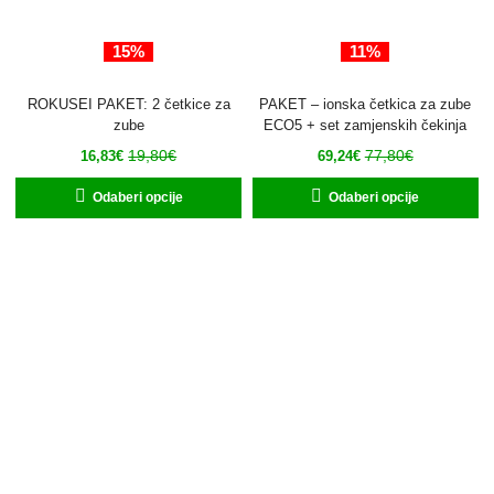
15%
11%
ROKUSEI PAKET: 2 četkice za
PAKET – ionska četkica za zube
zube
ECO5 + set zamjenskih čekinja
19,80
€
77,80
€
16,83
€
69,24
€
Odaberi opcije
Odaberi opcije