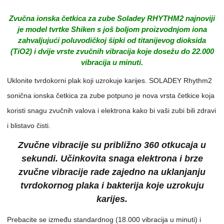
Zvučna ionska četkica za zube Soladey RHYTHM2 najnoviji
je model tvrtke Shiken s još boljom proizvodnjom iona
zahvaljujući poluvodičkoj šipki od titanijevog dioksida
(TiO2) i dvije vrste zvučnih vibracija koje dosežu do 22.000
vibracija u minuti.
Uklonite tvrdokorni plak koji uzrokuje karijes. SOLADEY Rhythm2
sonična ionska četkica za zube potpuno je nova vrsta četkice koja
koristi snagu zvučnih valova i elektrona kako bi vaši zubi bili zdravi
i blistavo čisti.
Zvučne vibracije su približno 360 otkucaja u
sekundi. Učinkovita snaga elektrona i brze
zvučne vibracije rade zajedno na uklanjanju
tvrdokornog plaka i bakterija koje uzrokuju
karijes.
Prebacite se između standardnog (18.000 vibracija u minuti) i