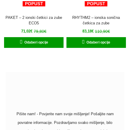
POPUST
POPUST
PAKET – 2 ionski četkici za zube
RHYTHM2 – ionska sonična
ECO5
četkica za zube
79,80
€
110,90
€
71,02
€
83,18
€
Odaberi opcije
Odaberi opcije
Pišite nam! - Povjerite nam svoje mišljenje! Pošaljite nam
povratne informacije. Pozdravljamo svako mišljenje, bilo