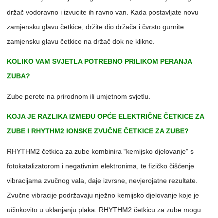
držač vodoravno i izvucite ih ravno van. Kada postavljate novu
zamjensku glavu četkice, držite dio držača i čvrsto gurnite
zamjensku glavu četkice na držač dok ne klikne.
KOLIKO VAM SVJETLA POTREBNO PRILIKOM PERANJA
ZUBA?
Zube perete na prirodnom ili umjetnom svjetlu.
KOJA JE RAZLIKA IZMEĐU OPĆE ELEKTRIČNE ČETKICE ZA
ZUBE I RHYTHM2 IONSKE ZVUČNE ČETKICE ZA ZUBE?
RHYTHM2 četkica za zube kombinira “kemijsko djelovanje” s
fotokatalizatorom i negativnim elektronima, te fizičko čišćenje
vibracijama zvučnog vala, daje izvrsne, nevjerojatne rezultate.
Zvučne vibracije podržavaju nježno kemijsko djelovanje koje je
učinkovito u uklanjanju plaka. RHYTHM2 četkicu za zube mogu