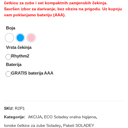
četkicu za zube i set kompaktnih zamjenskih čekinja.
Savršen izbor za darivanje, bez obzira na prigodu. Uz kupnju
vam poklanjamo bateriju (AAA).
Boja
Vrsta čekinja
Rhythm2
Baterija
GRATIS baterija AAA
SKU:
R2P1
Kategorije:
AKCIJA
,
ECO Soladey oralna higijena
,
Ionske četkice za zube Soladey
,
Paketi SOLADEY