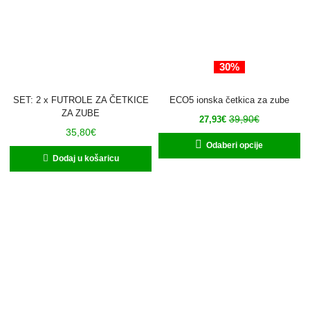
30%
SET: 2 x FUTROLE ZA ČETKICE
ECO5 ionska četkica za zube
ZA ZUBE
39,90
€
27,93
€
35,80
€
Odaberi opcije
Dodaj u košaricu