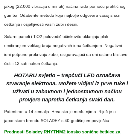
jakog (22.000 vibracija u minuti) načina rada pomoću praktičnog
gumba. Odaberite metodu koja najbolje odgovara vašoj snazi ​​
četkanja i osjetljivosti vaših zubi i desni.
Solarni paneli i TiO2 poluvodič učinkovito uklanjaju plak
emitiranjem velikog broja negativnih iona četkanjem. Negativni
ioni potpuno prekrivaju zube, osiguravajući da oni ostanu blistavo
čisti i 12 sati nakon četkanja.
HOTARU svjetlo – trepćući LED označava
stvaranje elektrona. Možete vidjeti iz prve ruke i
uživati ​​u zabavnom i jednostavnom načinu
provjere napretka četkanja svaki dan.
Patentiran u 14 zemalja. Hrvatska je među njima. Riječ je o
japanskom brendu SOLADEY s 40-godišnjom poviješću.
Prednosti Soladey RHYTHM2 ionsko sonične četkice za