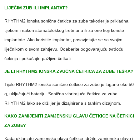
LIJEČIM ZUB ILI IMPLANTAT?
RHYTHM2 ionska sonična četkica za zube također je prikladna
tijekom i nakon stomatološkog tretmana ili za one koji koriste
implantate. Ako koristite implantat, posavjetujte se sa svojim
liječnikom o svom zahtjevu. Odaberite odgovarajuću tvrdoću
čekinja i pokušajte pažljivo četkati.
JE LI RHYTHM2 IONSKA ZVUČNA ČETKICA ZA ZUBE TEŠKA?
Tijelo RHYTHM2 ionske sonične četkice za zube je lagano oko 50
g, uključujući bateriju. Sonična vibrirajuća četkica za zube
RHYTHM2 lako se drži jer je dizajnirana s tankim dizajnom.
KAKO ZAMIJENITI ZAMJENSKU GLAVU ČETKICE NA ČETKICI
ZA ZUBE?
Kada uklanjate zamjensku glavu četkice, držite zamjensku glavu i