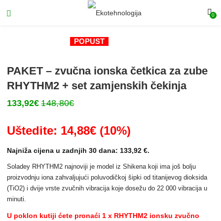
0
POPUST
PAKET – zvučna ionska četkica za zube
RHYTHM2 + set zamjenskih čekinja
133,92
€
148,80
€
Uštedite: 14,88€ (10%)
Najniža cijena u zadnjih 30 dana: 133,92 €.
Soladey RHYTHM2 najnoviji je model iz Shikena koji ima još bolju
proizvodnju iona zahvaljujući poluvodičkoj šipki od titanijevog dioksida
(TiO2) i dvije vrste zvučnih vibracija koje dosežu do 22 000 vibracija u
minuti.
U poklon kutiji ćete pronaći 1 x RHYTHM2 ionsku zvučno