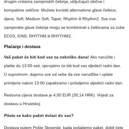
drugim vrstama zamjenskih čekinja, uključujući obične i
kompaktne veličine. Možete koristiti alternativne glave četkice,
djece, Soft, Medium Soft, Taper, Rhythm ili Rhythm2. Sve ove
zamjenske glave čekinja mogu se kombinirati s četkicama za zube
ECO3, ION5, RHYTHM ili RHYTHM2.
Plaćanje i dostava
Vaš paket će biti kod vas za nekoliko dana!
Ako naručite i
platite do 13:00 sati, vjerojatno će biti kod vas sljedeći radni dan.
U suprotnom, dajemo sve od sebe da sve narudžbe i uplate
primljene nakon 13:00 zapakiramo i pošaljemo sljedeći radni dan.
Redovna cijena dostave je 4,00 EUR (30,14 HRK). Vrijedi za
dostavu u Hrvatskoj.
Pitate se kako paket dolazi do vas?
Dostava putem Pošte Slovenije: kada pošaljemo paket, dobit ćete