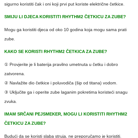
sigurno koristiti čak i oni koji prvi put koriste električne četkice.
SMIJU LI DJECA KORISTITI RHYTHM2 ČETKICU ZA ZUBE?
Mogu ga koristiti djeca od oko 10 godina koja mogu sama prati
zube.
KAKO SE KORISTI RHYTHM2 ČETKICA ZA ZUBE?
① Provjerite je li baterija pravilno umetnuta u četku i dobro
zatvorena.
② Navlažite dio četkice i poluvodiča (šip od titana) vodom.
③ Uključite ga i operite zube laganim pokretima koristeći snagu
zvuka.
IMAM SRČANI PEJSMEKER, MOGU LI KORISTITI RHYTHM2
ČETKICU ZA ZUBE?
Budući da se koristi slaba struja, ne preporučamo je koristiti.