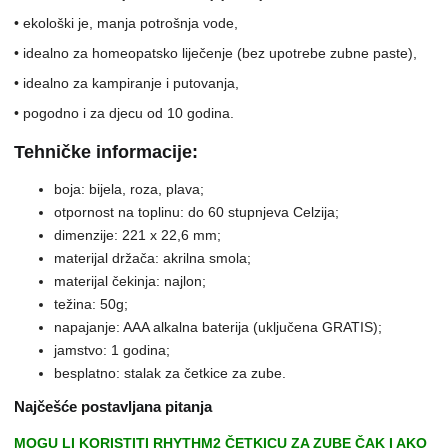
• ekološki je, manja potrošnja vode,
• idealno za homeopatsko liječenje (bez upotrebe zubne paste),
• idealno za kampiranje i putovanja,
• pogodno i za djecu od 10 godina.
Tehničke informacije:
boja: bijela, roza, plava;
otpornost na toplinu: do 60 stupnjeva Celzija;
dimenzije: 221 x 22,6 mm;
materijal držača: akrilna smola;
materijal čekinja: najlon;
težina: 50g;
napajanje: AAA alkalna baterija (uključena GRATIS);
jamstvo: 1 godina;
besplatno: stalak za četkice za zube.
Najčešće postavljana pitanja
MOGU LI KORISTITI RHYTHM2 ČETKICU ZA ZUBE ČAK I AKO