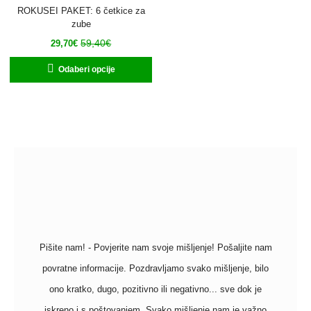
ROKUSEI PAKET: 6 četkice za
zube
59,40
€
29,70
€
Odaberi opcije
Pišite nam! - Povjerite nam svoje mišljenje! Pošaljite nam
povratne informacije. Pozdravljamo svako mišljenje, bilo
ono kratko, dugo, pozitivno ili negativno... sve dok je
iskreno i s poštovanjem. Svako mišljenje nam je važno