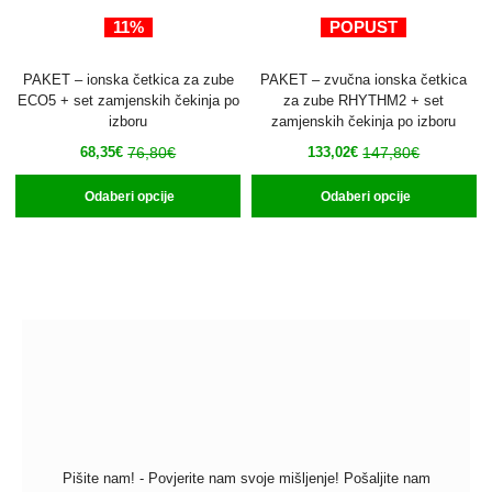
11%
POPUST
PAKET – ionska četkica za zube
PAKET – zvučna ionska četkica
ECO5 + set zamjenskih čekinja po
za zube RHYTHM2 + set
izboru
zamjenskih čekinja po izboru
76,80
€
147,80
€
68,35
€
133,02
€
Odaberi opcije
Odaberi opcije
Pišite nam! - Povjerite nam svoje mišljenje! Pošaljite nam