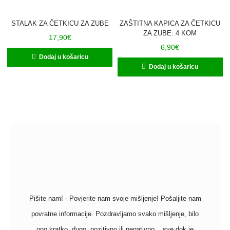
STALAK ZA ČETKICU ZA ZUBE
ZAŠTITNA KAPICA ZA ČETKICU
ZA ZUBE: 4 KOM
17,90
€
6,90
€
Dodaj u košaricu
Dodaj u košaricu
Pišite nam! - Povjerite nam svoje mišljenje! Pošaljite nam
povratne informacije. Pozdravljamo svako mišljenje, bilo
ono kratko, dugo, pozitivno ili negativno... sve dok je