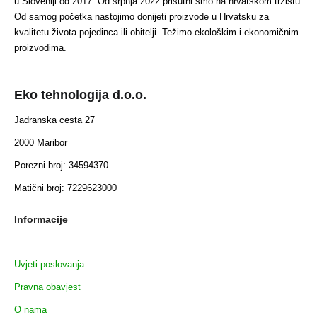
u Sloveniji od 2017. Od srpnja 2022 prisutni smo na hrvatskom tržištu.
Od samog početka nastojimo donijeti proizvode u Hrvatsku za
kvalitetu života pojedinca ili obitelji. Težimo ekološkim i ekonomičnim
proizvodima.
Eko tehnologija d.o.o.
Jadranska cesta 27
2000 Maribor
Porezni broj: 34594370
Matični broj: 7229623000
Informacije
Uvjeti poslovanja
Pravna obavjest
O nama