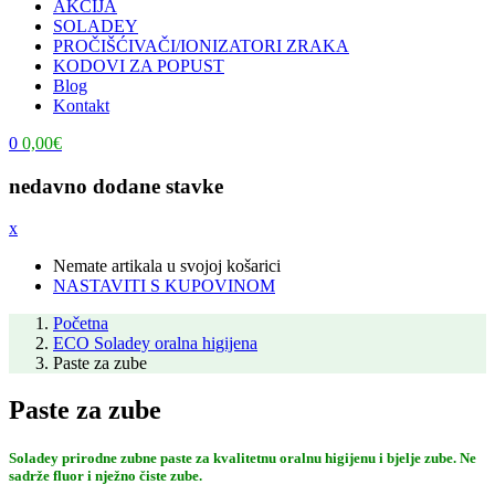
AKCIJA
SOLADEY
PROČIŠĆIVAČI/IONIZATORI ZRAKA
KODOVI ZA POPUST
Blog
Kontakt
0
0,00
€
nedavno dodane stavke
x
Nemate artikala u svojoj košarici
NASTAVITI S KUPOVINOM
Početna
ECO Soladey oralna higijena
Paste za zube
Paste za zube
Soladey prirodne zubne paste za kvalitetnu oralnu higijenu i bjelje zube. Ne
sadrže fluor i nježno čiste zube.