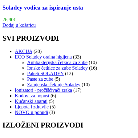
Soladey vodica za ispiranje usta
26,90
€
Dodaj u košaricu
SVI PROIZVODI
AKCIJA
(20)
ECO Soladey oralna higijena
(33)
Antibakterijska četkica za zube
(10)
Ionske četkice za zube Soladey
(16)
Paketi SOLADEY
(12)
Paste za zube
(5)
Zamjenske čekinje Soladey
(10)
Ionizatori - pročišćivači zraka
(17)
Kodovi za popust
(6)
Kućanski aparati
(5)
Ljepota i zdravlje
(5)
NOVO u ponudi
(3)
IZLOŽENI PROIZVODI