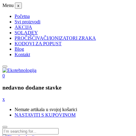
Menu
x
Početna
Svi proizvodi
AKCIJA
SOLADEY
PROČIŠĆIVAČI/IONIZATORI ZRAKA
KODOVI ZA POPUST
Blog
Kontakt
0
nedavno dodane stavke
x
Nemate artikala u svojoj košarici
NASTAVITI S KUPOVINOM