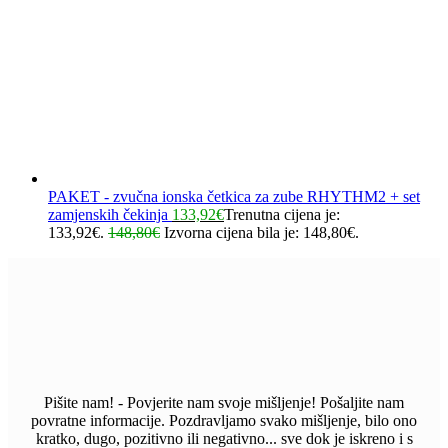
PAKET - zvučna ionska četkica za zube RHYTHM2 + set
zamjenskih čekinja
133,92
€
Trenutna cijena je:
133,92€.
148,80
€
Izvorna cijena bila je: 148,80€.
Pišite nam! - Povjerite nam svoje mišljenje! Pošaljite nam
povratne informacije. Pozdravljamo svako mišljenje, bilo ono
kratko, dugo, pozitivno ili negativno... sve dok je iskreno i s