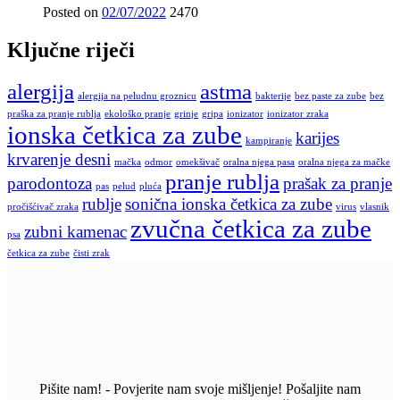
Posted on
02/07/2022
2470
Ključne riječi
alergija
astma
alergija na peludnu groznicu
bakterije
bez paste za zube
bez
praška za pranje rublja
ekološko pranje
grinje
gripa
ionizator
ionizator zraka
ionska četkica za zube
karijes
kampiranje
krvarenje desni
mačka
odmor
omekšivač
oralna njega pasa
oralna njega za mačke
pranje rublja
parodontoza
prašak za pranje
pas
pelud
pluća
rublje
sonična ionska četkica za zube
pročišćivač zraka
virus
vlasnik
zvučna četkica za zube
zubni kamenac
psa
četkica za zube
čisti zrak
Pišite nam! - Povjerite nam svoje mišljenje! Pošaljite nam