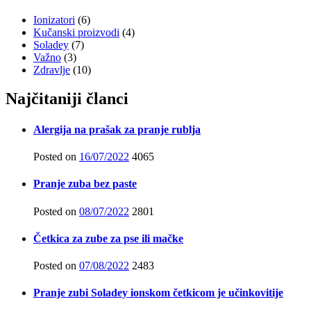
Ionizatori
(6)
Kučanski proizvodi
(4)
Soladey
(7)
Važno
(3)
Zdravlje
(10)
Najčitaniji članci
Alergija na prašak za pranje rublja
Posted on
16/07/2022
4065
Pranje zuba bez paste
Posted on
08/07/2022
2801
Četkica za zube za pse ili mačke
Posted on
07/08/2022
2483
Pranje zubi Soladey ionskom četkicom je učinkovitije