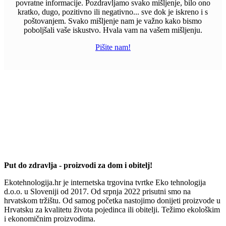
povratne informacije. Pozdravljamo svako mišljenje, bilo ono
kratko, dugo, pozitivno ili negativno... sve dok je iskreno i s
poštovanjem. Svako mišljenje nam je važno kako bismo
poboljšali vaše iskustvo. Hvala vam na vašem mišljenju.
Pišite nam!
Put do zdravlja - proizvodi za dom i obitelj!
Ekotehnologija.hr je internetska trgovina tvrtke Eko tehnologija
d.o.o. u Sloveniji od 2017. Od srpnja 2022 prisutni smo na
hrvatskom tržištu. Od samog početka nastojimo donijeti proizvode u
Hrvatsku za kvalitetu života pojedinca ili obitelji. Težimo ekološkim
i ekonomičnim proizvodima.