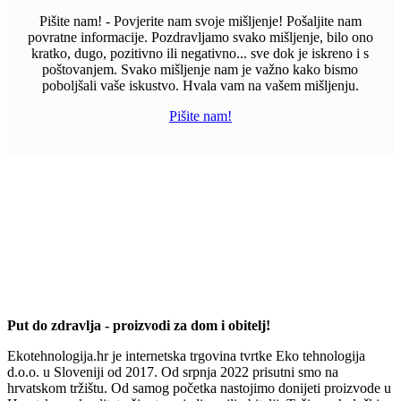
Pišite nam! - Povjerite nam svoje mišljenje! Pošaljite nam
povratne informacije. Pozdravljamo svako mišljenje, bilo ono
kratko, dugo, pozitivno ili negativno... sve dok je iskreno i s
poštovanjem. Svako mišljenje nam je važno kako bismo
poboljšali vaše iskustvo. Hvala vam na vašem mišljenju.
Pišite nam!
Put do zdravlja - proizvodi za dom i obitelj!
Ekotehnologija.hr je internetska trgovina tvrtke Eko tehnologija
d.o.o. u Sloveniji od 2017. Od srpnja 2022 prisutni smo na
hrvatskom tržištu. Od samog početka nastojimo donijeti proizvode u