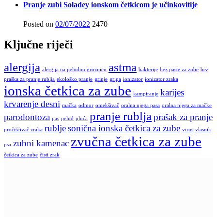
Pranje zubi Soladey ionskom četkicom je učinkovitije
Posted on
02/07/2022
2470
Ključne riječi
alergija
astma
alergija na peludnu groznicu
bakterije
bez paste za zube
bez
praška za pranje rublja
ekološko pranje
grinje
gripa
ionizator
ionizator zraka
ionska četkica za zube
karijes
kampiranje
krvarenje desni
mačka
odmor
omekšivač
oralna njega pasa
oralna njega za mačke
pranje rublja
parodontoza
prašak za pranje
pas
pelud
pluća
rublje
sonična ionska četkica za zube
pročišćivač zraka
virus
vlasnik
zvučna četkica za zube
zubni kamenac
psa
četkica za zube
čisti zrak