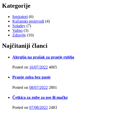
Kategorije
Ionizatori
(6)
Kučanski proizvodi
(4)
Soladey
(7)
Važno
(3)
Zdravlje
(10)
Najčitaniji članci
Alergija na prašak za pranje rublja
Posted on
16/07/2022
4065
Pranje zuba bez paste
Posted on
08/07/2022
2801
Četkica za zube za pse ili mačke
Posted on
07/08/2022
2483