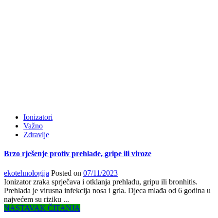
Ionizatori
Važno
Zdravlje
Brzo rješenje protiv prehlade, gripe ili viroze
ekotehnologija
Posted on
07/11/2023
Ionizator zraka sprječava i otklanja prehladu, gripu ili bronhitis.
Prehlada je virusna infekcija nosa i grla. Djeca mlađa od 6 godina u
najvećem su riziku ...
NASTAVAK ČITANJA