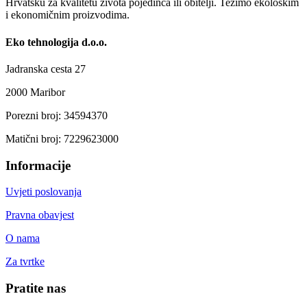
Hrvatsku za kvalitetu života pojedinca ili obitelji. Težimo ekološkim
i ekonomičnim proizvodima.
Eko tehnologija d.o.o.
Jadranska cesta 27
2000 Maribor
Porezni broj: 34594370
Matični broj: 7229623000
Informacije
Uvjeti poslovanja
Pravna obavjest
O nama
Za tvrtke
Pratite nas