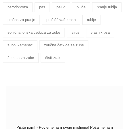
parodontoza
pas
pelud
pluća
pranje rublja
prašak za pranje
pročišćivač zraka
rublje
sonična ionska četkica za zube
virus
vlasnik psa
zubni kamenac
zvučna četkica za zube
četkica za zube
čisti zrak
Pišite nam! - Povjerite nam svoje mišljenje! Pošaljite nam