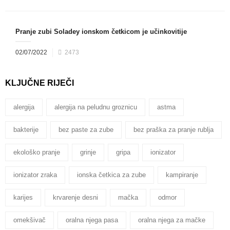
Pranje zubi Soladey ionskom četkicom je učinkovitije
02/07/2022
2473
KLJUČNE RIJEČI
alergija
alergija na peludnu groznicu
astma
bakterije
bez paste za zube
bez praška za pranje rublja
ekološko pranje
grinje
gripa
ionizator
ionizator zraka
ionska četkica za zube
kampiranje
karijes
krvarenje desni
mačka
odmor
omekšivač
oralna njega pasa
oralna njega za mačke