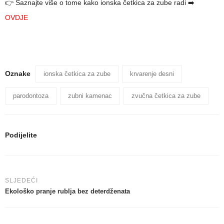
👉 Saznajte više o tome kako ionska četkica za zube radi ➡️
OVDJE
Oznake
ionska četkica za zube
krvarenje desni
parodontoza
zubni kamenac
zvučna četkica za zube
Podijelite
SLJEDEĆI
Ekološko pranje rublja bez deterdženata