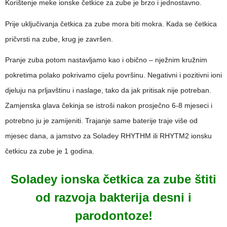
Korištenje meke ionske četkice za zube je brzo i jednostavno.
Prije uključivanja četkica za zube mora biti mokra. Kada se četkica
pričvrsti na zube, krug je završen.
Pranje zuba potom nastavljamo kao i obično – nježnim kružnim
pokretima polako pokrivamo cijelu površinu. Negativni i pozitivni ioni
djeluju na prljavštinu i naslage, tako da jak pritisak nije potreban.
Zamjenska glava čekinja se istroši nakon prosječno 6-8 mjeseci i
potrebno ju je zamijeniti. Trajanje same baterije traje više od
mjesec dana, a jamstvo za Soladey RHYTHM ili RHYTM2 ionsku
četkicu za zube je 1 godina.
Soladey ionska četkica za zube štiti
od razvoja bakterija desni i
parodontoze!