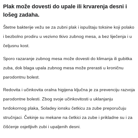
Plak može dovesti do upale ili krvarenja desni i
lošeg zadaha.
Štetne bakterije vežu se za zubni plak i ispuštaju toksine koji polako
i bezbolno prodiru u vezivno tkivo zubnog mesa, a bez liječenja i u
čeljusnu kost.
Sporo razaranje zubnog mesa može dovesti do klimanja ili gubitka
zuba, dok blaga upala zubnog mesa može prerasti u kroničnu
parodontnu bolest.
Redovita i učinkovita oralna higijena ključna je za prevenciju razvoja
parodontne bolesti. Zbog svoje učinkovitosti u uklanjanju
tvrdokornog plaka, Soladey ionsku četkicu za zube preporučuju
stručnjaci. Čekinje su mekane na četkici za zube i prikladne su i za
čišćenje osjetljivih zubi i upaljenih desni.