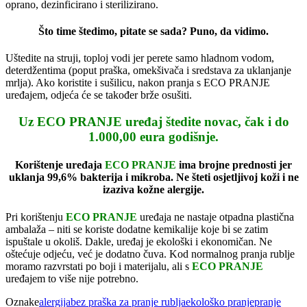
oprano, dezinficirano i sterilizirano.
Što time štedimo, pitate se sada? Puno, da vidimo.
Uštedite na struji, toploj vodi jer perete samo hladnom vodom,
deterdžentima (poput praška, omekšivača i sredstava za uklanjanje
mrlja). Ako koristite i sušilicu, nakon pranja s ECO PRANJE
uređajem, odjeća će se također brže osušiti.
Uz ECO PRANJE uređaj štedite novac, čak i do
1.000,00 eura godišnje.
Korištenje uređaja
ECO PRANJE
ima brojne prednosti jer
uklanja 99,6% bakterija i mikroba. Ne šteti osjetljivoj koži i ne
izaziva kožne alergije.
Pri korištenju
ECO PRANJE
uređaja ne nastaje otpadna plastična
ambalaža – niti se koriste dodatne kemikalije koje bi se zatim
ispuštale u okoliš. Dakle, uređaj je ekološki i ekonomičan. Ne
oštećuje odjeću, već je dodatno čuva. Kod normalnog pranja rublje
moramo razvrstati po boji i materijalu, ali s
ECO PRANJE
uređajem to više nije potrebno.
Oznake
alergija
bez praška za pranje rublja
ekološko pranje
pranje