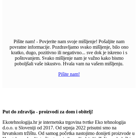
Pišite nam! - Povjerite nam svoje mišljenje! Pošaljite nam
povratne informacije. Pozdravljamo svako mišljenje, bilo ono
kratko, dugo, pozitivno ili negativno... sve dok je iskreno i s
poštovanjem. Svako mišljenje nam je važno kako bismo
poboljšali vaše iskustvo. Hvala vam na vašem mišljenju.
Pišite nam!
Put do zdravlja - proizvodi za dom i obitelj!
Ekotehnologija.hr je internetska trgovina tvrtke Eko tehnologija
d.o.o. u Sloveniji od 2017. Od srpnja 2022 prisutni smo na
hrvatskom tržištu. Od samog početka nastojimo donijeti proizvode u