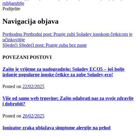
rublja
rublje
Podijelite
Navigacija objava
Prethodnu
Prethodni post:
Pranje zubi Soladey ionskom četkicom je
učinkovitije
Sljedeći
Sljedeći post:
Pranje zuba bez paste
POVEZANI POSTOVI
Zašto je vrijeme za nadogradnju: Soladey ECO5 – još bolje
izdanje popularne ionske četkice za zube Soladey-eco!
Posted on
22/02/2025
Više od samo web trgovine: Zašto odabrati nas za svoje zdravlje
i dobrobit?
Posted on
20/02/2025
Ionizator zraka ublažava simptome alergije na pelud