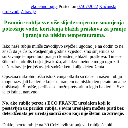
ekotehnologija
Posted on
07/07/2022
Kučanski
proizvodi
,
Zdravlje
Praonice rublja sve više slijede smjernice smanjenja
potrošnje vode, korištenja blažih praškova za pranje
i pranja na niskim temperaturama.
Iako naše rublje miriše zavodljivo svježe i ugodno je na dodir, to ne
znači da je čisto. Posljednjih godina svjedoci smo smjernica za
snižavanje temperatura pranja i korištenje blažih praškova. Time se
štite roba, okoliš i osjetljiva koža, ali takve metode mogu ugroziti
naše zdravlje jer još uvijek sadrže kemikalije deterdženta.
Opsežna mikrobiološka istraživanja otkrila su da se u našem rublju
mogu razvijati bakterije koje se pranjem na niskim temperaturama ne
uništavaju. Štoviše, perilica se može pretvoriti u leglo bakterija. Sve
je to istina, naravno.
No, ako rublje perete s ECO PRANJE uređajem koji je
postavljen uz perilicu rublja, s ovim uređajem možete prati bez
deterdženata jer uređaj sadrži ozon koji nije štetan za zdravlje.
Dakle, perete rublje na 30 Celzijevih stupnjeva i rublje će biti