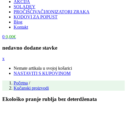
AKCIJA
SOLADEY
PROČIŠĆIVAČI/IONIZATORI ZRAKA
KODOVI ZA POPUST
Blog
Kontakt
0
0,00
€
nedavno dodane stavke
x
Nemate artikala u svojoj košarici
NASTAVITI S KUPOVINOM
Početna
/
Kučanski proizvodi
Ekološko pranje rublja bez deterdženata