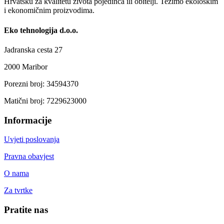
Hrvatsku za kvalitetu života pojedinca ili obitelji. Težimo ekološkim
i ekonomičnim proizvodima.
Eko tehnologija d.o.o.
Jadranska cesta 27
2000 Maribor
Porezni broj: 34594370
Matični broj: 7229623000
Informacije
Uvjeti poslovanja
Pravna obavjest
O nama
Za tvrtke
Pratite nas