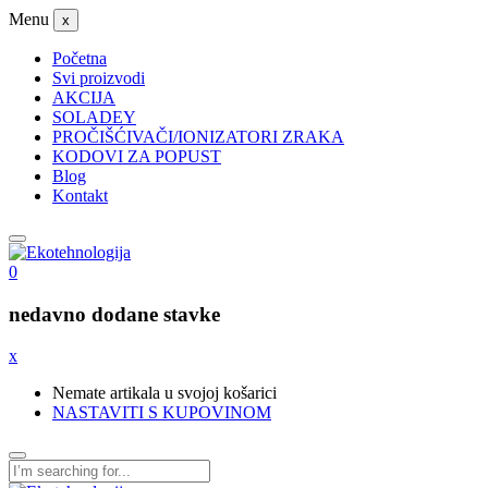
Menu
x
Početna
Svi proizvodi
AKCIJA
SOLADEY
PROČIŠĆIVAČI/IONIZATORI ZRAKA
KODOVI ZA POPUST
Blog
Kontakt
0
nedavno dodane stavke
x
Nemate artikala u svojoj košarici
NASTAVITI S KUPOVINOM