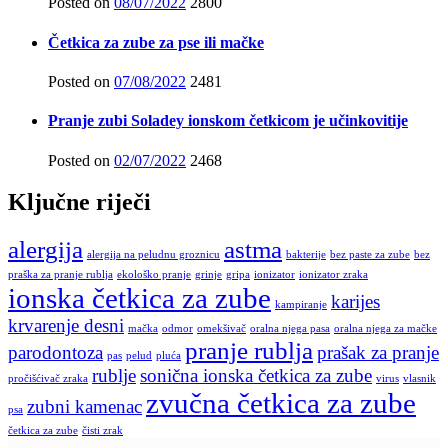
Posted on
08/07/2022
2800
Četkica za zube za pse ili mačke
Posted on
07/08/2022
2481
Pranje zubi Soladey ionskom četkicom je učinkovitije
Posted on
02/07/2022
2468
Ključne riječi
alergija
astma
alergija na peludnu groznicu
bakterije
bez paste za zube
bez
praška za pranje rublja
ekološko pranje
grinje
gripa
ionizator
ionizator zraka
ionska četkica za zube
karijes
kampiranje
krvarenje desni
mačka
odmor
omekšivač
oralna njega pasa
oralna njega za mačke
pranje rublja
parodontoza
prašak za pranje
pas
pelud
pluća
rublje
sonična ionska četkica za zube
pročišćivač zraka
virus
vlasnik
zvučna četkica za zube
zubni kamenac
psa
četkica za zube
čisti zrak