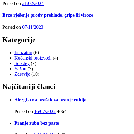
Posted on
21/02/2024
Brzo rješenje protiv prehlade, gripe ili viroze
Posted on
07/11/2023
Kategorije
Ionizatori
(6)
Kučanski proizvodi
(4)
Soladey
(7)
Važno
(3)
Zdravlje
(10)
Najčitaniji članci
Alergija na prašak za pranje rublja
Posted on
16/07/2022
4064
Pranje zuba bez paste