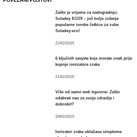
POVEZANI POSTOVI
Zašto je vrijeme za nadogradnju:
Soladey ECO5 – još bolje izdanje
popularne ionske četkice za zube
Soladey-eco!
22/02/2025
6 ključnih savjeta koje morate znati prije
kupnje ionizatora zraka
21/02/2025
Više od samo web trgovine: Zašto
odabrati nas za svoje zdravlje i
dobrobit?
20/02/2025
Ionizator zraka ublažava simptome