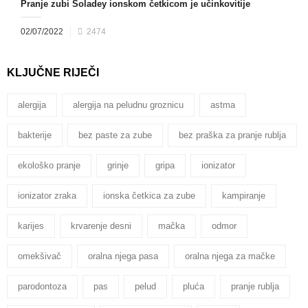
Pranje zubi Soladey ionskom četkicom je učinkovitije
02/07/2022
2474
KLJUČNE RIJEČI
alergija
alergija na peludnu groznicu
astma
bakterije
bez paste za zube
bez praška za pranje rublja
ekološko pranje
grinje
gripa
ionizator
ionizator zraka
ionska četkica za zube
kampiranje
karijes
krvarenje desni
mačka
odmor
omekšivač
oralna njega pasa
oralna njega za mačke
parodontoza
pas
pelud
pluća
pranje rublja