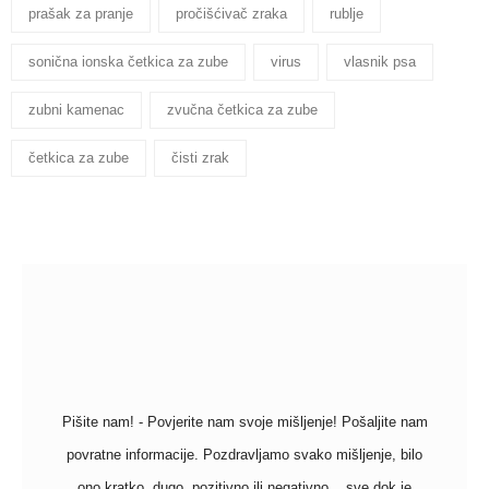
prašak za pranje
pročišćivač zraka
rublje
sonična ionska četkica za zube
virus
vlasnik psa
zubni kamenac
zvučna četkica za zube
četkica za zube
čisti zrak
Pišite nam! - Povjerite nam svoje mišljenje! Pošaljite nam
povratne informacije. Pozdravljamo svako mišljenje, bilo
ono kratko, dugo, pozitivno ili negativno... sve dok je