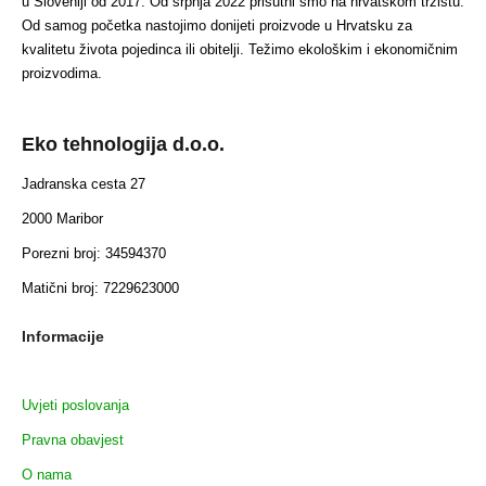
u Sloveniji od 2017. Od srpnja 2022 prisutni smo na hrvatskom tržištu.
Od samog početka nastojimo donijeti proizvode u Hrvatsku za
kvalitetu života pojedinca ili obitelji. Težimo ekološkim i ekonomičnim
proizvodima.
Eko tehnologija d.o.o.
Jadranska cesta 27
2000 Maribor
Porezni broj: 34594370
Matični broj: 7229623000
Informacije
Uvjeti poslovanja
Pravna obavjest
O nama