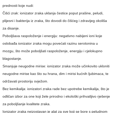
prednosti koje nudi:
Čišći zrak: ionizator zraka uklanja čestice poput prašine, peludi,
plijesni i bakterija iz zraka, što dovodi do čišćeg i zdravijeg okoliša
za disanje.
Poboljšava raspoloženje i energiju: negativno nabijeni ioni koje
oslobađa ionizator zraka mogu povećati razinu serotonina u
mozgu, što može poboljšati raspoloženje, energiju i cjelokupno
blagostanje.
Smanjuje neugodne mirise: ionizator zraka može učinkovito ukloniti
neugodne mirise kao što su hrana, dim i mirisi kućnih ljubimaca, te
održavati prostoriju svježom.
Bez kemikalija: ionizatori zraka rade bez upotrebe kemikalija, što je
odličan izbor za one koji žele prirodno i ekološki prihvatljivo rješenje
za poboljšanje kvalitete zraka.
Ionizator zraka neizostavan je alat za sve koji se bore s peludnom