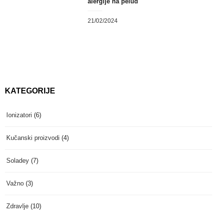
alergije na pelud
21/02/2024
KATEGORIJE
Ionizatori
(6)
Kučanski proizvodi
(4)
Soladey
(7)
Važno
(3)
Zdravlje
(10)