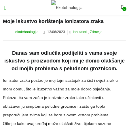
0
Moje iskustvo korištenja ionizatora zraka
ekotehnologija
13/06/2023
Ionizatori
,
Zdravlje
Danas sam odlučila podijeliti s vama svoje
iskustvo s proizvodom koji mi je donio olakšanje
od mojih problema s peludnom groznicom.
Ionizator zraka postao je moj tajni sastojak za čist i svjež zrak u
mom domu, što je izuzetno važno za moje dobro osjećanje.
Pokazat ću vam zašto je ionizator zraka tako učinkovit u
ublažavanju simptoma peludne groznice i zašto ga toplo
preporučujem svima koji se bore s ovom vrstom problema.
Otkrijte kako ovaj uređaj može olakšati život tijekom sezone