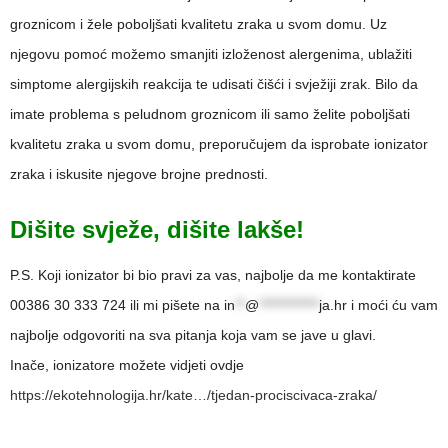
groznicom i žele poboljšati kvalitetu zraka u svom domu. Uz
njegovu pomoć možemo smanjiti izloženost alergenima, ublažiti
simptome alergijskih reakcija te udisati čišći i svježiji zrak. Bilo da
imate problema s peludnom groznicom ili samo želite poboljšati
kvalitetu zraka u svom domu, preporučujem da isprobate ionizator
zraka i iskusite njegove brojne prednosti.
Dišite svježe, dišite lakše!
P.S. Koji ionizator bi bio pravi za vas, najbolje da me kontaktirate
00386 30 333 724 ili mi pišete na
in
**
@
************
ja.hr
i moći ću vam
najbolje odgovoriti na sva pitanja koja vam se jave u glavi.
Inače, ionizatore možete vidjeti ovdje
https://ekotehnologija.hr/kate…/tjedan-prociscivaca-zraka/