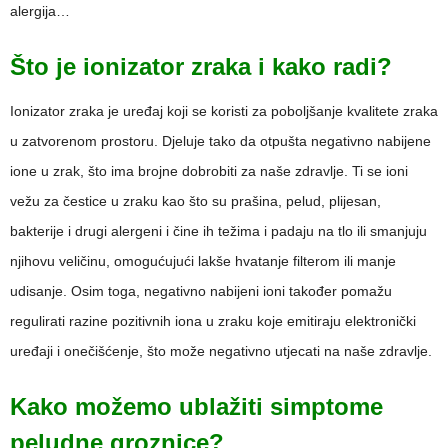
alergija…
Što je ionizator zraka i kako radi?
Ionizator zraka je uređaj koji se koristi za poboljšanje kvalitete zraka
u zatvorenom prostoru. Djeluje tako da otpušta negativno nabijene
ione u zrak, što ima brojne dobrobiti za naše zdravlje. Ti se ioni
vežu za čestice u zraku kao što su prašina, pelud, plijesan,
bakterije i drugi alergeni i čine ih težima i padaju na tlo ili smanjuju
njihovu veličinu, omogućujući lakše hvatanje filterom ili manje
udisanje. Osim toga, negativno nabijeni ioni također pomažu
regulirati razine pozitivnih iona u zraku koje emitiraju elektronički
uređaji i onečišćenje, što može negativno utjecati na naše zdravlje.
Kako možemo ublažiti simptome
peludne groznice?