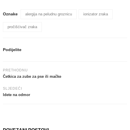
Oznake
alergija na peludnu groznicu
ionizator zraka
pročišćivač zraka
Podijelite
PRETHODNU
Četkica za zube za pse ili mačke
SLJEDEĆI
Idete na odmor