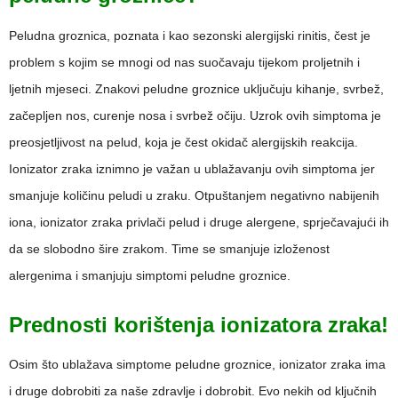
Peludna groznica, poznata i kao sezonski alergijski rinitis, čest je
problem s kojim se mnogi od nas suočavaju tijekom proljetnih i
ljetnih mjeseci. Znakovi peludne groznice uključuju kihanje, svrbež,
začepljen nos, curenje nosa i svrbež očiju. Uzrok ovih simptoma je
preosjetljivost na pelud, koja je čest okidač alergijskih reakcija.
Ionizator zraka iznimno je važan u ublažavanju ovih simptoma jer
smanjuje količinu peludi u zraku. Otpuštanjem negativno nabijenih
iona, ionizator zraka privlači pelud i druge alergene, sprječavajući ih
da se slobodno šire zrakom. Time se smanjuje izloženost
alergenima i smanjuju simptomi peludne groznice.
Prednosti korištenja ionizatora zraka!
Osim što ublažava simptome peludne groznice, ionizator zraka ima
i druge dobrobiti za naše zdravlje i dobrobit. Evo nekih od ključnih