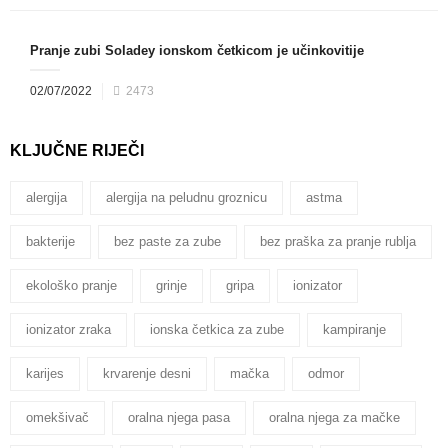
Pranje zubi Soladey ionskom četkicom je učinkovitije
02/07/2022
2473
KLJUČNE RIJEČI
alergija
alergija na peludnu groznicu
astma
bakterije
bez paste za zube
bez praška za pranje rublja
ekološko pranje
grinje
gripa
ionizator
ionizator zraka
ionska četkica za zube
kampiranje
karijes
krvarenje desni
mačka
odmor
omekšivač
oralna njega pasa
oralna njega za mačke