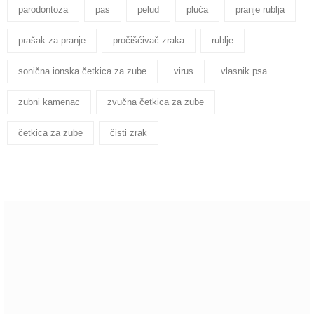
parodontoza
pas
pelud
pluća
pranje rublja
prašak za pranje
pročišćivač zraka
rublje
sonična ionska četkica za zube
virus
vlasnik psa
zubni kamenac
zvučna četkica za zube
četkica za zube
čisti zrak
Pišite nam! - Povjerite nam svoje mišljenje! Pošaljite nam