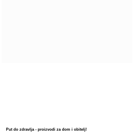
povratne informacije. Pozdravljamo svako mišljenje, bilo
ono kratko, dugo, pozitivno ili negativno... sve dok je
iskreno i s poštovanjem. Svako mišljenje nam je važno
kako bismo poboljšali vaše iskustvo. Hvala vam na vašem
mišljenju.
Pišite nam!
Put do zdravlja - proizvodi za dom i obitelj!